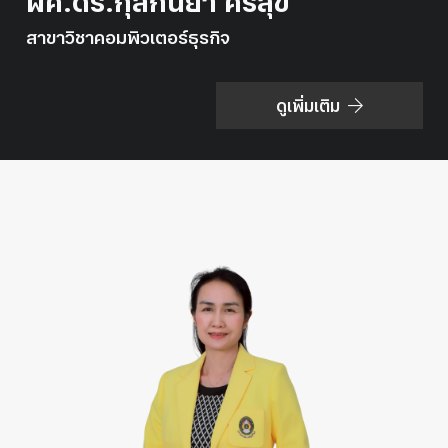
ผศ.ดร.กุลกันยา ศรีสุข
สาขาวิชาคอมพิวเตอร์ธุรกิจ
ดูเพิ่มเติม